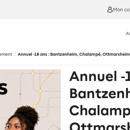
Mon c
A
ement
Annuel -18 ans : Bantzenheim, Chalampé, Ottmarsheim,
/
Annuel -1
Bantzen
Chalamp
Ottmars