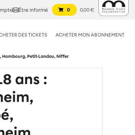
ompte
Être informé
0
0,00 €
CHETER DES TICKETS
ACHETER MON ABONNEMENT
 Hombourg, Petit-Landau, Niffer
8 ans :
heim,
é,
heim,