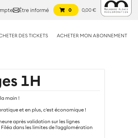
ompte
Être informé
0
0,00 €
CHETER DES TICKETS
ACHETER MON ABONNEMENT
ges 1H
la main !
pratique et en plus, c'est économique !
eure après validation sur les lignes
Filéa dans les limites de l'agglomération